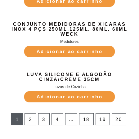
Adicionar ao carrinho
CONJUNTO MEDIDORAS DE XICARAS
INOX 4 PÇS 250ML,125ML, 80ML, 60ML
WECK
Medidores
Adicionar ao carrinho
LUVA SILICONE E ALGODÃO
CINZA/CREME 35CM
Luvas de Cozinha
Adicionar ao carrinho
1
2
3
4
…
18
19
20