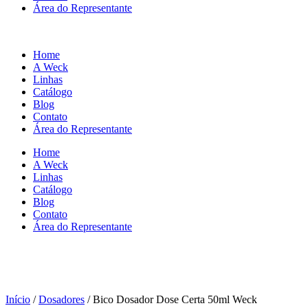
Área do Representante
Home
A Weck
Linhas
Catálogo
Blog
Contato
Área do Representante
Home
A Weck
Linhas
Catálogo
Blog
Contato
Área do Representante
Início
/
Dosadores
/ Bico Dosador Dose Certa 50ml Weck