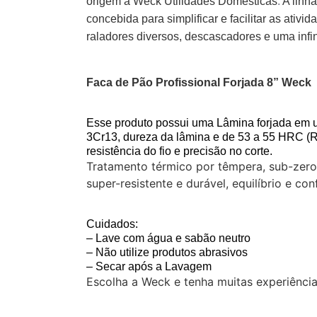
origem à Weck Utilidades Domésticas
.
A linha
concebida para simplificar e facilitar as ativi
raladores diversos, descascadores e uma inf
Faca de Pão Profissional Forjada 8” Weck
Esse produto possui uma Lâmina forjada em 
3Cr13, dureza da lâmina e de 53 a 55 HRC (R
resistência do fio e precisão no corte.
Tratamento térmico por têmpera, sub-zer
super-resistente e durável, equilíbrio e co
Cuidados:
– Lave com água e sabão neutro
– Não utilize produtos abrasivos
– Secar após a Lavagem
Escolha a Weck e tenha muitas experiência