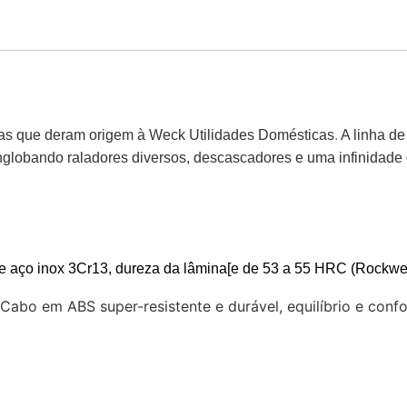
mas que deram origem à Weck Utilidades Domésticas
.
A linha de
s, englobando raladores diversos, descascadores e uma infinidad
 aço inox 3Cr13, dureza da lâmina[e de 53 a 55 HRC (Rockwell
abo em ABS super-resistente e durável, equilíbrio e confo