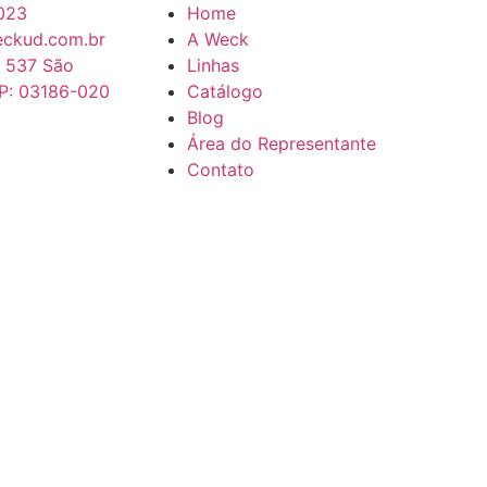
023
Home
ckud.com.br
A Weck
, 537 São
Linhas
EP: 03186-020
Catálogo
Blog
Área do Representante
Contato