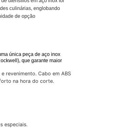
 de utensílios em aço inox foi
dades culinárias, englobando
inidade de opção
uma única peça de aço inox
ockwell), que garante maior
o e revenimento. Cabo em ABS
nforto na hora do corte.
s especiais.