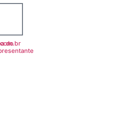
com.br
ea do
presentante