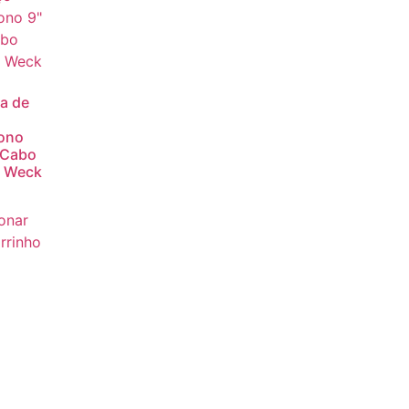
a de
ono
 Cabo
o Weck
onar
rrinho