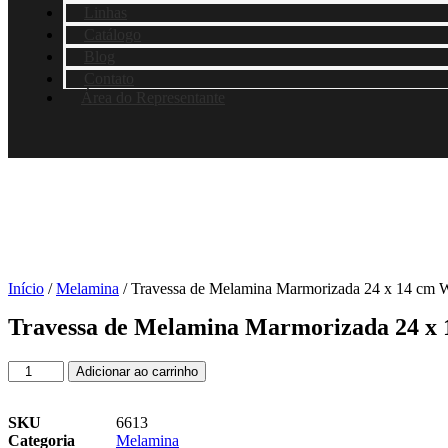
Linhas
Catálogo
Blog
Contato
Área do Representante
Início
/
Melamina
/ Travessa de Melamina Marmorizada 24 x 14 c
Travessa de Melamina Marmorizada 24 
Travessa
Adicionar ao carrinho
de
Melamina
Marmorizada
SKU
6613
24
Categoria
Melamina