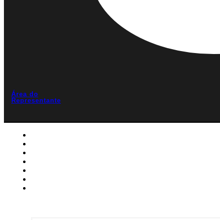
Área do
Representante
Home
A Weck
Linhas
Catálogo
Blog
Contato
Área do Representante