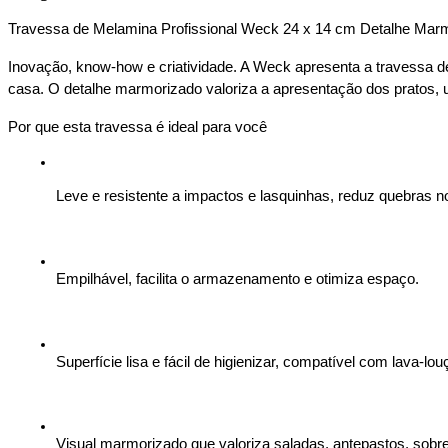
x
14
Travessa de Melamina Profissional Weck 24 x 14 cm Detalhe Mar
cm
WECK
Inovação, know-how e criatividade. A Weck apresenta a travessa de 
quantidade
casa. O detalhe marmorizado valoriza a apresentação dos pratos, uni
Por que esta travessa é ideal para você
Leve e resistente a impactos e lasquinhas, reduz quebras no
Empilhável, facilita o armazenamento e otimiza espaço.
Superfície lisa e fácil de higienizar, compatível com lava-lou
Visual marmorizado que valoriza saladas, antepastos, sobr