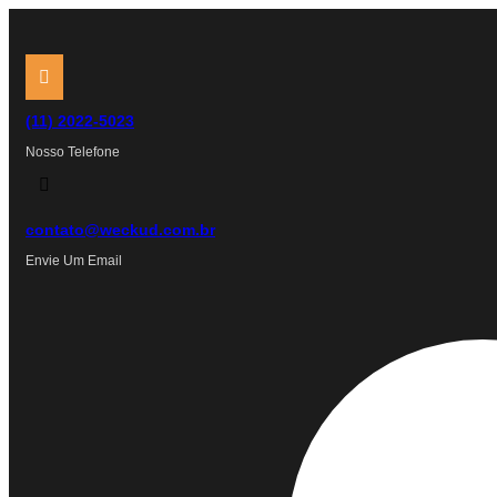
Ir
para
o
conteúdo
(11) 2022-5023
Nosso Telefone
contato@weckud.com.br
Envie Um Email