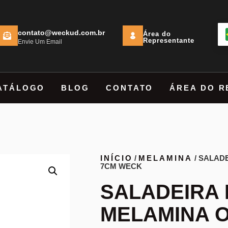
contato@weckud.com.br
Área do
Representante
Envie Um Email
ATÁLOGO
BLOG
CONTATO
ÁREA DO R
INÍCIO
/
MELAMINA
/ SALADE
7CM WECK
SALADEIRA 
MELAMINA O