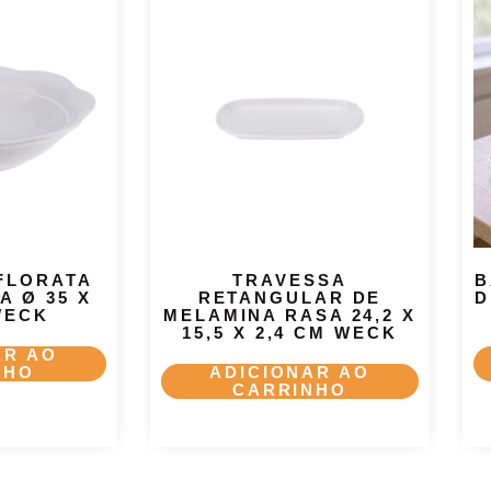
FLORATA
TRAVESSA
B
A Ø 35 X
RETANGULAR DE
D
WECK
MELAMINA RASA 24,2 X
15,5 X 2,4 CM WECK
AR AO
NHO
ADICIONAR AO
CARRINHO