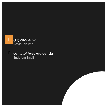
Ir
para
o
conteúdo
(11) 2022-5023
Nosso Telefone
contato@weckud.com.br
Envie Um Email