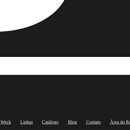
 Weck
Linhas
Catálogo
Blog
Contato
Área do R
 Weck
Linhas
Catálogo
Blog
Contato
Área do Re