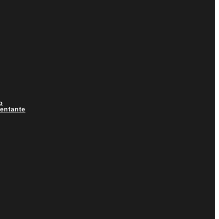
o
entante