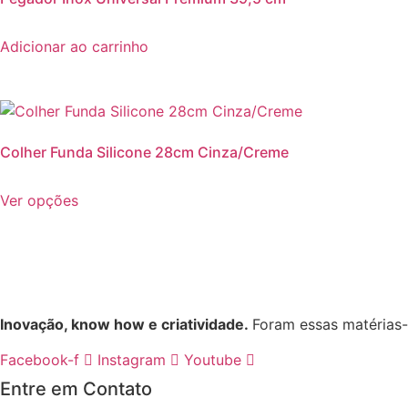
Adicionar ao carrinho
Colher Funda Silicone 28cm Cinza/Creme
Este
Ver opções
produto
tem
várias
variantes.
As
opções
Inovação, know how e criatividade.
Foram essas matérias
podem
Facebook-f
Instagram
Youtube
ser
escolhidas
Entre em Contato
na