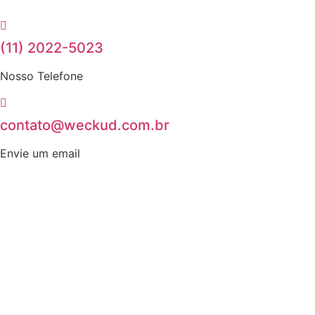
Ir
para
o
(11) 2022-5023
conteúdo
Nosso Telefone
contato@weckud.com.br
Envie um email