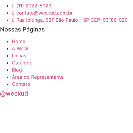
(11) 2022-5023
página
contato@weckud.com.br
do
Rua Ibitinga, 537 São Paulo - SP CEP: 03186-020
produto
Nossas Páginas
Home
A Weck
Linhas
Catálogo
Blog
Área do Representante
Contato
@weckud