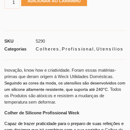
ADICIONAR AO CARRINHO
SKU
5290
Categorias
Colheres
,
Profissional
,
Utensílios
Inovação, know how e criatividade. Foram essas matérias-
primas que deram origem à Weck Utilidades Domésticas
.
Seguindo as cores da moda, os utensílios são desenvolvidos com
Todos
um silicone altamente resistente, que suporta até 240°C.
os Produtos são atóxicos e resistem a mudanças de
temperatura sem deformar.
Colher de Silicone Profissional Weck
Capaz de trazer praticidade para o preparo de suas refeições e
com designer que irá combinar com a sua cozinha o
Colher de