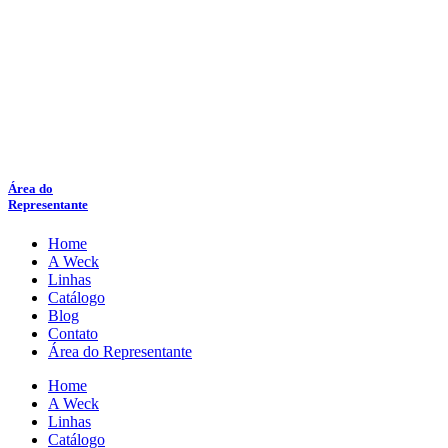
Área do
Representante
Home
A Weck
Linhas
Catálogo
Blog
Contato
Área do Representante
Home
A Weck
Linhas
Catálogo