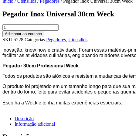
Início
/
Utensílios
/
Pegadores
/ Pegador Inox Universal 30cm Weck
Pegador Inox Universal 30cm Weck
Pegador
Inox
Adicionar ao carrinho
Universal
SKU
5228
Categorias
Pegadores
,
Utensílios
30cm
Weck
Inovação, know how e criatividade. Foram essas matérias-pr
quantidade
facilitar as atividades culinárias, englobando raladores dive
Pegador 30cm Profissional Weck
Todos os produtos são atóxicos e resistem a mudanças de temp
O produto foi projetado em um tamanho longo para que sua mã
dentro do forno, feito para evitar acidentes e pequenas queim
Escolha a Weck e tenha muitas experiências especiais.
Descrição
Informação adicional