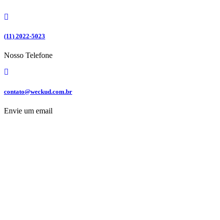
Ir
para
o
conteúdo
(11) 2022-5023
Nosso Telefone
contato@weckud.com.br
Envie um email