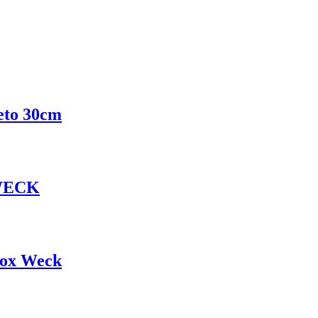
eto 30cm
 WECK
nox Weck