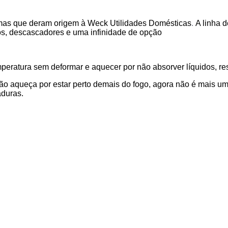
imas que deram origem à Weck Utilidades Domésticas
.
A linha d
rsos, descascadores e uma infinidade de opção
eratura sem deformar e aquecer por não absorver líquidos, resí
o aqueça por estar perto demais do fogo, agora não é mais um 
aduras.