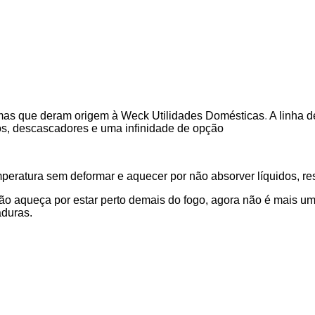
imas que deram origem à Weck Utilidades Domésticas
.
A linha d
rsos, descascadores e uma infinidade de opção
eratura sem deformar e aquecer por não absorver líquidos, resí
o aqueça por estar perto demais do fogo, agora não é mais um 
aduras.