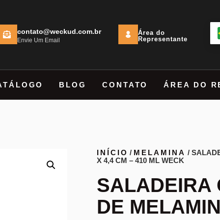
contato@weckud.com.br
Área do
Representante
Envie Um Email
ATÁLOGO
BLOG
CONTATO
ÁREA DO R
INÍCIO
/
MELAMINA
/ SALAD
X 4,4 CM – 410 ML WECK
SALADEIRA
DE MELAMINA