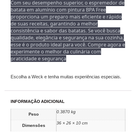
Com seu desempenho superior, o espremedor de
batata em alumínio com pintura BPA Free
proporciona um preparo mais eficiente e rápido
de suas receitas, garantindo a melhor
consistência e sabor das batatas. Se você busca
qualidade, elegância e segurança na sua cozinha,
esse é o produto ideal para você. Compre agora e
experimente o melhor da culinária com
praticidade e segurança
Escolha a Weck e tenha muitas experiências especiais.
INFORMAÇÃO ADICIONAL
0.3870 kg
Peso
36 × 26 × 10 cm
Dimensões