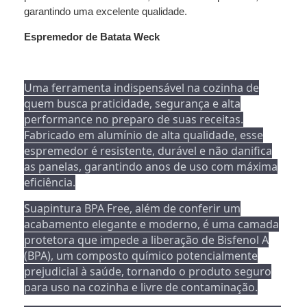
garantindo uma excelente qualidade.
Espremedor de Batata Weck
Uma ferramenta indispensável na cozinha de
quem busca praticidade, segurança e alta
performance no preparo de suas receitas.
Fabricado em alumínio de alta qualidade, esse
espremedor é resistente, durável e não danifica
as panelas, garantindo anos de uso com máxima
eficiência.
Suapintura BPA Free, além de conferir um
acabamento elegante e moderno, é uma camada
protetora que impede a liberação de Bisfenol A
(BPA), um composto químico potencialmente
prejudicial à saúde, tornando o produto seguro
para uso na cozinha e livre de contaminação.