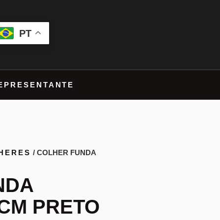
PT
EPRESENTANTE
HERES
/ COLHER FUNDA
NDA
8CM PRETO