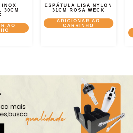
 INOX
ESPÁTULA LISA NYLON
L 30CM
31CM ROSA WECK
K
ADICIONAR AO
AR AO
CARRINHO
NHO