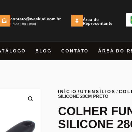
contato@weckud.com.br
Área do
Representante
Envie Um Email
ATÁLOGO
BLOG
CONTATO
ÁREA DO R
INÍCIO
/
UTENSÍLIOS
/
COL
SILICONE 28CM PRETO
COLHER FU
SILICONE 2