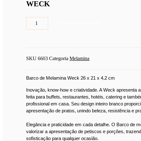
WECK
Barco
Adicionar ao carrinho
de
Melamina
Petiscos
e
lanches
26
SKU
6603
Categoria
Melamina
x
21
x
4,2cm
Barco de Melamina Weck 26 x 21 x 4,2 cm
WECK
quantidade
Inovação, know-how e criatividade. A Weck apresenta a 
feita para buffets, restaurantes, hotéis, catering e ta
profissional em casa. Seu design inteiro branco proporci
apresentação de pratos, unindo beleza, resistência e pra
Elegância e praticidade em cada detalhe. O Barco de me
valorizar a apresentação de petiscos e porções, trazendo
sofisticação para qualquer ocasião.