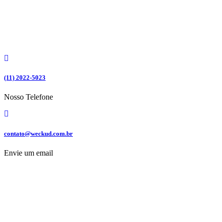
Ir
para
o
conteúdo
(11) 2022-5023
Nosso Telefone
contato@weckud.com.br
Envie um email