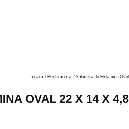
Início
/
Melamina
/ Saladeira de Melamina Ova
NA OVAL 22 X 14 X 4