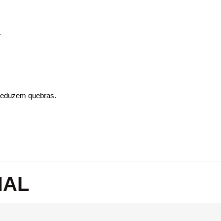
.
 reduzem quebras.
NAL