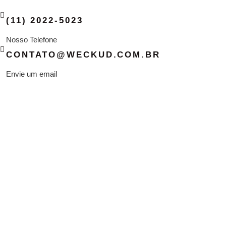
Ir
para
o
(11) 2022-5023
conteúdo
Nosso Telefone
CONTATO@WECKUD.COM.BR
Envie um email