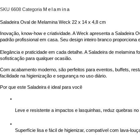
Melamina
SKU
6608
Categoria
Melamina
Oval
22
Saladeira Oval de Melamina Weck 22 x 14 x 4,8 cm
X
Inovação, know-how e criatividade. A Weck apresenta a Saladeira Ova
padrão profissional em casa. Seu design inteiro branco proporciona el
14
X
Elegância e praticidade em cada detalhe. A Saladeira de melamina foi
sofisticação para qualquer ocasião.
4,8cm
WECK
Com acabamento moderno, são perfeitos para eventos, buffets, rest
facilidade na higienização e segurança no uso diário.
Quantidade
Por que este Saladeira é ideal para você
Leve e resistente a impactos e lasquinhas, reduz quebras no d
Superfície lisa e fácil de higienizar, compatível com lava-louç