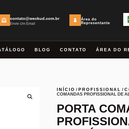
contato@weckud.com.br
Área do
Representante
Envie Um Email
ATÁLOGO
BLOG
CONTATO
ÁREA DO R
INÍCIO
/
PROFISSIONAL
/
C
COMANDAS PROFISSIONAL DE A
PORTA COM
PROFISSION