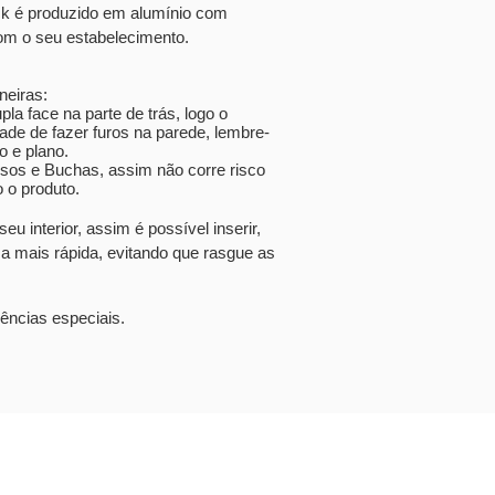
k é produzido em alumínio com
om o seu estabelecimento.
neiras:
pla face na parte de trás, logo o
e de fazer furos na parede, lembre-
o e plano.
os e Buchas, assim não corre risco
 o produto.
u interior, assim é possível inserir,
ma mais rápida, evitando que rasgue as
ências especiais.