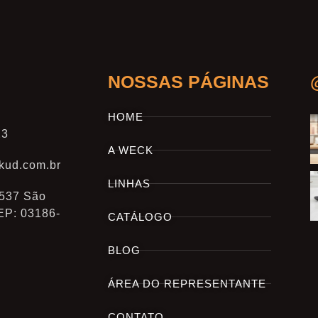
NOSSAS PÁGINAS
HOME
23
A WECK
kud.com.br
LINHAS
 537 São
EP: 03186-
CATÁLOGO
BLOG
ÁREA DO REPRESENTANTE
CONTATO