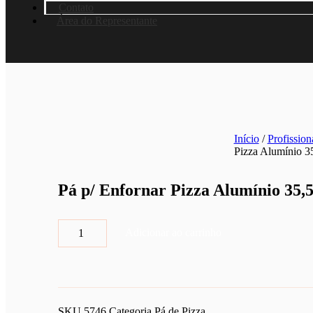
Contato
Área do Representante
Início
/
Profission
Pizza Alumínio 3
Pá p/ Enfornar Pizza Alumínio 35,
Pá
Adicionar ao carrinho
p/
Enfornar
Pizza
Alumínio
35,5
x
SKU
5746
Categoria
Pá de Pizza
40,5cm