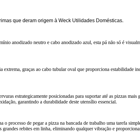
primas que deram origem à Weck Utilidades Domésticas.
nio anodizado neutro e cabo anodizado azul, esta pá não só é visua
extrema, graças ao cabo tubular oval que proporciona estabilidade in
nervuras estrategicamente posicionadas para suportar até as pizzas mais
dação, garantindo a durabilidade deste utensílio essencial.
na o processo de pegar a pizza na bancada de trabalho uma tarefa simple
ês grandes rebites em linha, eliminando qualquer vibração e proporcio