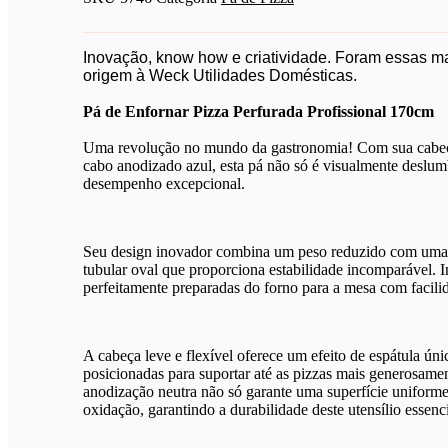
Azul
170cm
quantidade
Inovação, know how e criatividade. Foram essas m
origem à Weck Utilidades Domésticas.
Pá de Enfornar Pizza Perfurada Profissional 170cm
Uma revolução no mundo da gastronomia! Com sua cabeç
cabo anodizado azul, esta pá não só é visualmente deslu
desempenho excepcional.
Seu design inovador combina um peso reduzido com uma r
tubular oval que proporciona estabilidade incomparável. 
perfeitamente preparadas do forno para a mesa com facilid
A cabeça leve e flexível oferece um efeito de espátula ún
posicionadas para suportar até as pizzas mais generosamen
anodização neutra não só garante uma superfície uniform
oxidação, garantindo a durabilidade deste utensílio essenci