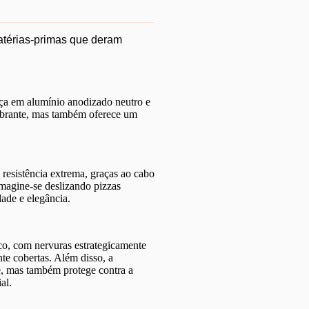
atérias-primas que deram
a em alumínio anodizado neutro e
mbrante, mas também oferece um
esistência extrema, graças ao cabo
Imagine-se deslizando pizzas
ade e elegância.
ico, com nervuras estrategicamente
te cobertas. Além disso, a
e, mas também protege contra a
al.