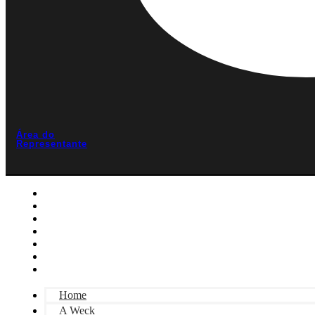
Área do
Representante
Home
A Weck
Linhas
Catálogo
Blog
Contato
Área do Representante
Home
A Weck