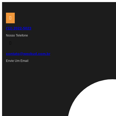
Ir
para
o
conteúdo
(11) 2022-5023
Nosso Telefone
contato@weckud.com.br
Envie Um Email