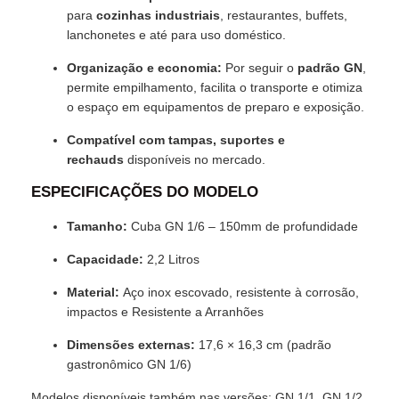
para
cozinhas industriais
, restaurantes, buffets,
lanchonetes e até para uso doméstico.
Organização e economia:
Por seguir o
padrão GN
,
permite empilhamento, facilita o transporte e otimiza
o espaço em equipamentos de preparo e exposição.
Compatível com tampas, suportes e
rechauds
disponíveis no mercado.
ESPECIFICAÇÕES DO MODELO
Tamanho:
Cuba GN 1/6 – 150mm de profundidade
Capacidade:
2,2 Litros
Material:
Aço inox escovado, resistente à corrosão,
impactos e Resistente a Arranhões
Dimensões externas:
17,6 × 16,3 cm (padrão
gastronômico GN 1/6)
Modelos disponíveis também nas versões: GN 1/1, GN 1/2,