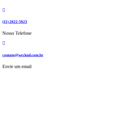
Ir
para
o
conteúdo
(11) 2022-5023
Nosso Telefone
contato@weckud.com.br
Envie um email