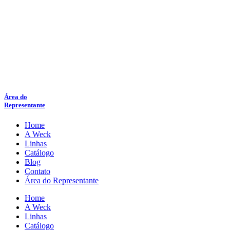
Área do
Representante
Home
A Weck
Linhas
Catálogo
Blog
Contato
Área do Representante
Home
A Weck
Linhas
Catálogo