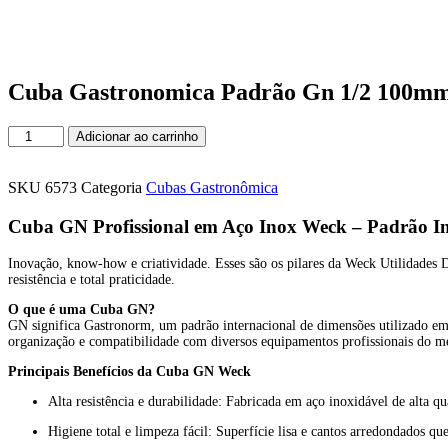
Cuba Gastronomica Padrão Gn 1/2 100mm 
Cuba
Adicionar ao carrinho
Gastronomica
Padrão
Gn
SKU
6573
Categoria
Cubas Gastronômica
1/2
100mm
Cuba GN Profissional em Aço Inox Weck – Padrão Inte
Aço
Inox
Inovação, know-how e criatividade. Esses são os pilares da Weck Utilidades
c/
resistência e total praticidade.
Alça
O que é uma Cuba GN?
Weck
GN significa Gastronorm, um padrão internacional de dimensões utilizado em c
quantidade
organização e compatibilidade com diversos equipamentos profissionais do m
Principais Benefícios da Cuba GN Weck
Alta resistência e durabilidade: Fabricada em aço inoxidável de alta q
Higiene total e limpeza fácil: Superfície lisa e cantos arredondados