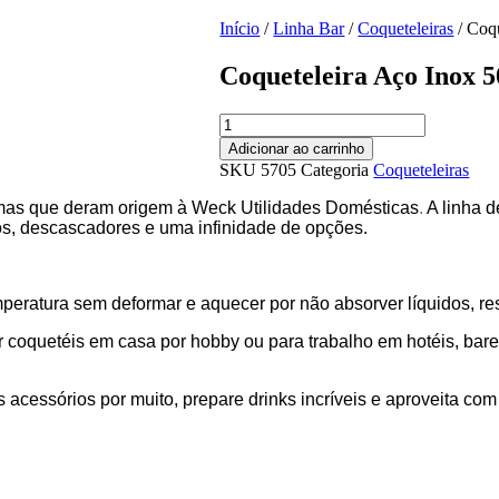
Início
/
Linha Bar
/
Coqueteleiras
/ Coq
Coqueteleira Aço Inox 
Coqueteleira
Aço
Adicionar ao carrinho
Inox
SKU
5705
Categoria
Coqueteleiras
500ml
Weck
imas que deram origem à Weck Utilidades Domésticas
.
A linha d
quantidade
rsos, descascadores e uma infinidade de opções.
eratura sem deformar e aquecer por não absorver líquidos, resí
r coquetéis em casa por hobby ou para trabalho em hotéis, bar
 acessórios por muito, prepare drinks incríveis e aproveita com