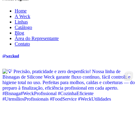
Home
A Weck
Linhas
Catálogo
Blog
Área do Representante
Contato
@weckud