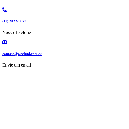
Ir
para
o
conteúdo
(11) 2022-5023
Nosso Telefone
contato@weckud.com.br
Envie um email