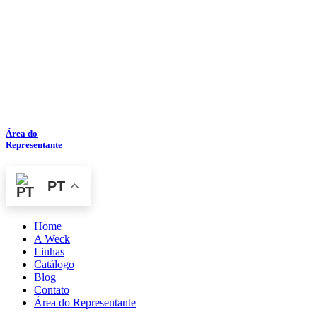
Área do
Representante
PT
Home
A Weck
Linhas
Catálogo
Blog
Contato
Área do Representante