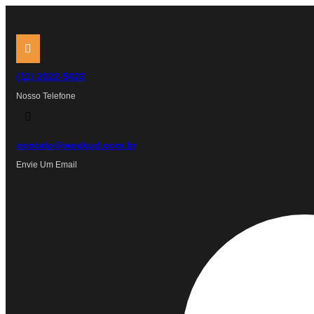
Ir
para
o
conteúdo
(11) 2022-5023
Nosso Telefone
contato@weckud.com.br
Envie Um Email