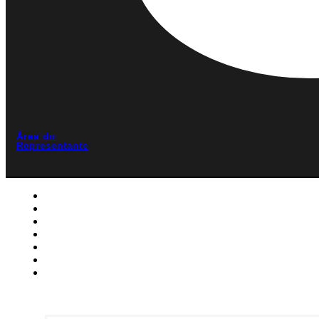
Área do
Representante
Home
A Weck
Linhas
Catálogo
Blog
Contato
Área do Representante