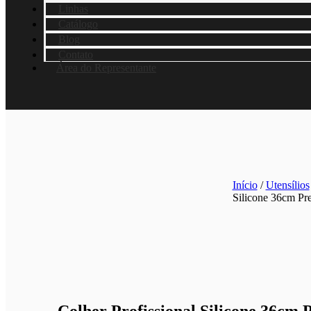
Linhas
Catálogo
Blog
Contato
Área do Representante
Início
/
Utensílios
Silicone 36cm Pr