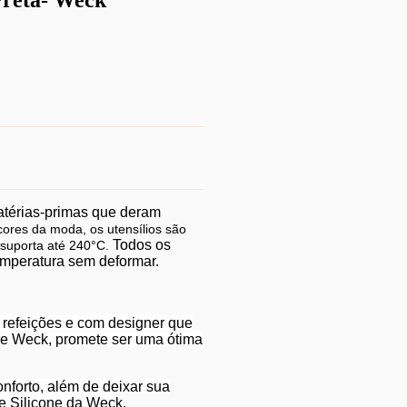
Preta- Weck
atérias-primas que deram
ores da moda, os utensílios são
Todos os
 suporta até 240°C.
emperatura sem deformar.
s refeições e com designer que
ne Weck
, promete ser uma ótima
nforto, além de deixar sua
e Silicone da Weck.