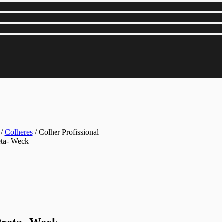
/
Colheres
/ Colher Profissional
eta- Weck