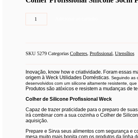
Colher Profissional Silicone 36cm 
Colher
Adicionar ao carrinho
Profissional
Silicone
36cm
Preta-
Weck
quantidade
SKU
5279
Categorias
Colheres
,
Profissional
,
Utensílios
Inovação, know how e criatividade. Foram essas m
origem à Weck Utilidades Domésticas
.
Seguindo as c
desenvolvidos com um silicone altamente resistente, que
Produtos são atóxicos e resistem a mudanças de t
Colher de Silicone Profissional Weck
Capaz de trazer praticidade para o preparo de sua
irá combinar com a sua cozinha o
Colher de Silico
aquisição.
Prepare e Sirva seus alimentos com segurança e co
mesa muito mais bonita com os produtos da linha d