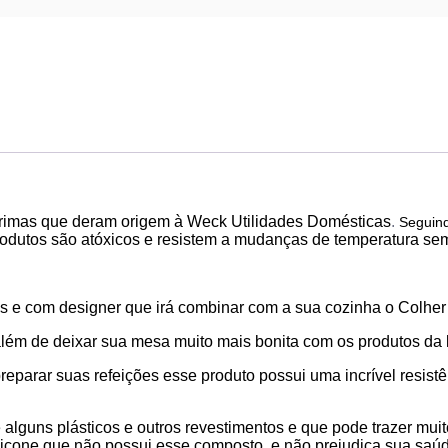
primas que deram origem à Weck Utilidades Domésticas
.
Seguind
odutos são atóxicos e resistem a mudanças de temperatura sem
ões e com designer que irá combinar com a sua cozinha o
Colher
além de deixar sua mesa muito mais bonita com os produtos da 
parar suas refeições esse produto possui uma incrível resistên
lguns plásticos e outros revestimentos e que pode trazer mui
ilicone que não possui esse composto, e não prejudica sua saú