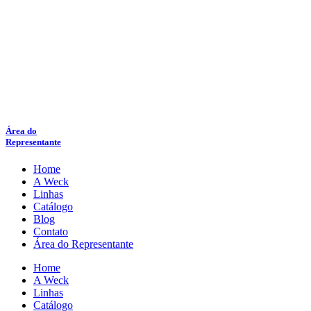
Área do
Representante
Home
A Weck
Linhas
Catálogo
Blog
Contato
Área do Representante
Home
A Weck
Linhas
Catálogo