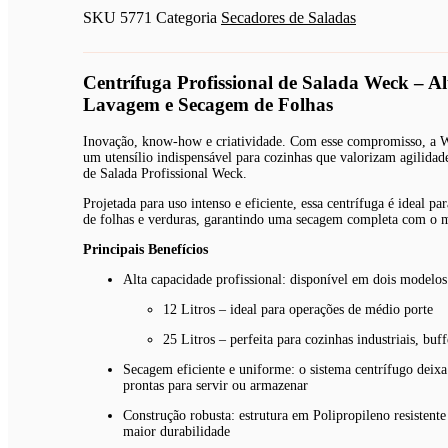
Litros
SKU
5771
Categoria
Secadores de Saladas
Weck
quantidade
Centrífuga Profissional de Salada Weck – A
Lavagem e Secagem de Folhas
Inovação, know-how e criatividade. Com esse compromisso, a W
um utensílio indispensável para cozinhas que valorizam agilidad
de Salada Profissional Weck.
Projetada para uso intenso e eficiente, essa centrífuga é ideal 
de folhas e verduras, garantindo uma secagem completa com o 
Principais Benefícios
Alta capacidade profissional: disponível em dois modelos
12 Litros – ideal para operações de médio porte
25 Litros – perfeita para cozinhas industriais, buffe
Secagem eficiente e uniforme: o sistema centrífugo deixa 
prontas para servir ou armazenar
Construção robusta: estrutura em Polipropileno resistent
maior durabilidade