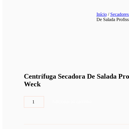
Início
/
Secadores
De Salada Profiss
Centrífuga Secadora De Salada Prof
Weck
Centrífuga
Adicionar ao carrinho
Secadora
De
Salada
Profissional
25