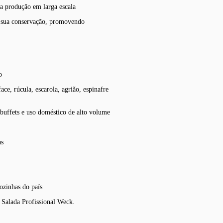
ra produção em larga escala
a sua conservação, promovendo
o
ce, rúcula, escarola, agrião, espinafre
s, buffets e uso doméstico de alto volume
as
ozinhas do país
 Salada Profissional Weck.