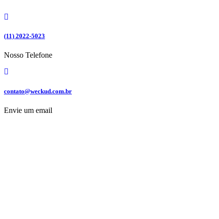
Ir
para
o
conteúdo
(11) 2022-5023
Nosso Telefone
contato@weckud.com.br
Envie um email