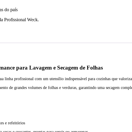
as do país
da Profissional Weck.
ormance para Lavagem e Secagem de Folhas
linha profissional com um utensílio indispensável para cozinhas que valoriza
essamento de grandes volumes de folhas e verduras, garantindo uma secagem comp
es e refeitórios
s secas e crocantes, prontas para servir ou armazenar