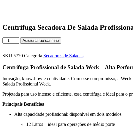
Centrífuga Secadora De Salada Profission
Centrífuga
Adicionar ao carrinho
Secadora
De
Salada
SKU
5770
Categoria
Secadores de Saladas
Profissional
12
Centrífuga Profissional de Salada Weck – Alta Perf
Litros
Weck
Inovação, know-how e criatividade. Com esse compromisso, a Weck amp
quantidade
Salada Profissional Weck.
Projetada para uso intenso e eficiente, essa centrífuga é ideal para
Principais Benefícios
Alta capacidade profissional: disponível em dois modelos
12 Litros – ideal para operações de médio porte