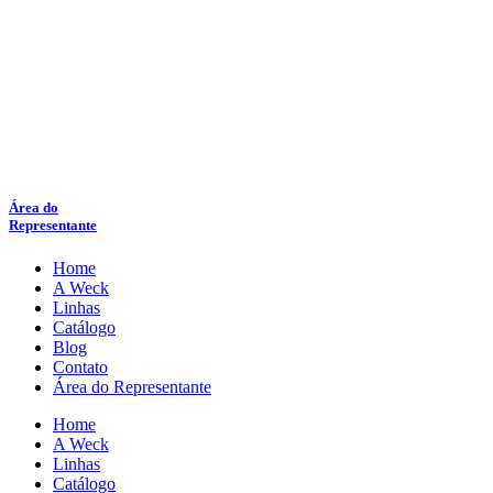
Área do
Representante
Home
A Weck
Linhas
Catálogo
Blog
Contato
Área do Representante
Home
A Weck
Linhas
Catálogo