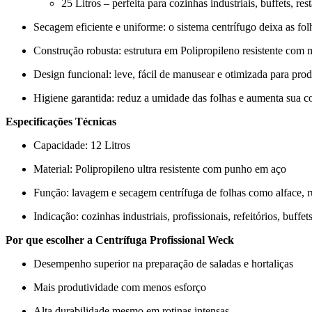
25 Litros – perfeita para cozinhas industriais, buffets, rest
Secagem eficiente e uniforme: o sistema centrífugo deixa as fol
Construção robusta: estrutura em Polipropileno resistente com 
Design funcional: leve, fácil de manusear e otimizada para pro
Higiene garantida: reduz a umidade das folhas e aumenta sua 
Especificações Técnicas
Capacidade: 12 Litros
Material: Polipropileno ultra resistente com punho em aço
Função: lavagem e secagem centrífuga de folhas como alface, rúc
Indicação: cozinhas industriais, profissionais, refeitórios, buff
Por que escolher a Centrífuga Profissional Weck
Desempenho superior na preparação de saladas e hortaliças
Mais produtividade com menos esforço
Alta durabilidade mesmo em rotinas intensas