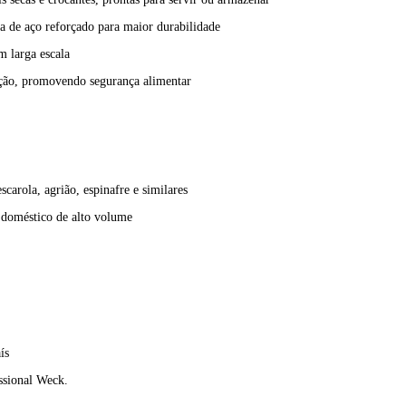
a de aço reforçado para maior durabilidade
m larga escala
ação, promovendo segurança alimentar
carola, agrião, espinafre e similares
so doméstico de alto volume
ís
ssional Weck.