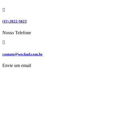
Ir
para
o
conteúdo
(11) 2022-5023
Nosso Telefone
contato@weckud.com.br
Envie um email