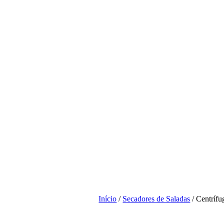
Início
/
Secadores de Saladas
/ Centrífu