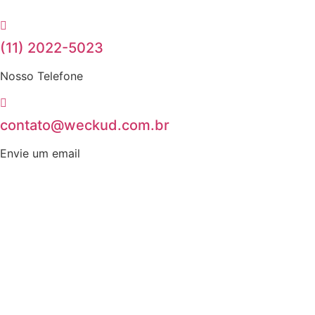
Ir
para
o
(11) 2022-5023
conteúdo
Nosso Telefone
contato@weckud.com.br
Envie um email