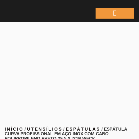
ÁREA DO REPRESEN
INÍCIO
/
UTENSÍLIOS
/
ESPÁTULAS
/ ESPÁTULA
CURVA PROFISSIONAL EM AÇO INOX COM CABO
POLIPROPILENO PRETO 29,5 X 7CM WECK