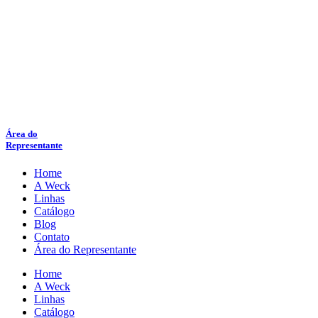
Área do
Representante
Home
A Weck
Linhas
Catálogo
Blog
Contato
Área do Representante
Home
A Weck
Linhas
Catálogo