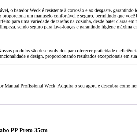
el, o batedor Weck é resistente à corrosão e ao desgaste, garantindo l
roporciona um manuseio confortável e seguro, permitindo que você bat
ito para uma variedade de tarefas na cozinha, desde bater claras em ne
 limpeza, sendo seguro para lava-louças e garantindo higiene máxima e
ssos produtos são desenvolvidos para oferecer praticidade e eficiênci
ncionalidade e design, proporcionando resultados excepcionais em suas
or Manual Profissional Weck. Adquira o seu agora e descubra como nos
Cabo PP Preto 35cm