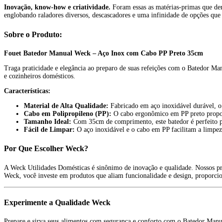
Inovação, know-how e criatividade.
Foram essas as matérias-primas que dera
englobando raladores diversos, descascadores e uma infinidade de opções que
Sobre o Produto:
Fouet Batedor Manual Weck – Aço Inox com Cabo PP Preto 35cm
Traga praticidade e elegância ao preparo de suas refeições com o Batedor M
e cozinheiros domésticos.
Características:
Material de Alta Qualidade:
Fabricado em aço inoxidável durável, o b
Cabo em Polipropileno (PP):
O cabo ergonômico em PP preto proporc
Tamanho Ideal:
Com 35cm de comprimento, este batedor é perfeito par
Fácil de Limpar:
O aço inoxidável e o cabo em PP facilitam a limpez
Por Que Escolher Weck?
A Weck Utilidades Domésticas é sinônimo de inovação e qualidade. Nossos pro
Weck, você investe em produtos que aliam funcionalidade e design, proporcio
Experimente a Qualidade Weck
Prepare e sirva seus alimentos com segurança e conforto com o Batedor Manu