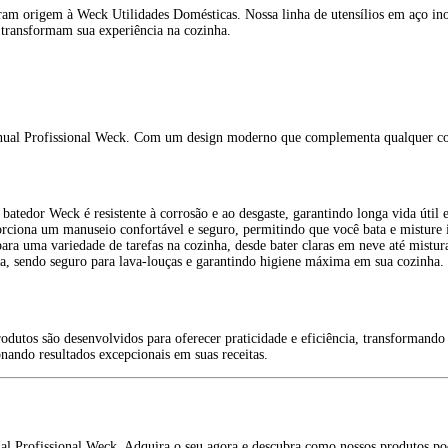
m origem à Weck Utilidades Domésticas. Nossa linha de utensílios em aço inox f
 transformam sua experiência na cozinha.
anual Profissional Weck. Com um design moderno que complementa qualquer cozin
atedor Weck é resistente à corrosão e ao desgaste, garantindo longa vida útil 
iona um manuseio confortável e seguro, permitindo que você bata e misture in
a uma variedade de tarefas na cozinha, desde bater claras em neve até misturar
a, sendo seguro para lava-louças e garantindo higiene máxima em sua cozinha.
dutos são desenvolvidos para oferecer praticidade e eficiência, transformando
nando resultados excepcionais em suas receitas.
al Profissional Weck. Adquira o seu agora e descubra como nossos produtos pod