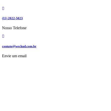
Ir
para
o
conteúdo
(11) 2022-5023
Nosso Telefone
contato@weckud.com.br
Envie um email