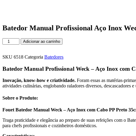
Batedor Manual Profissional Aço Inox W
Batedor
Adicionar ao carrinho
Manual
Profissional
Aço
SKU
6518
Categoria
Batedores
Inox
Weck
Batedor Manual Profissional Weck – Aço Inox com 
35cm
Cabo
Inovação, know-how e criatividade.
Foram essas as matérias-primas 
PP
atividades culinárias, englobando raladores diversos, descascadores 
Preto
quantidade
Sobre o Produto:
Fouet Batedor Manual Weck – Aço Inox com Cabo PP Preto 35
Traga praticidade e elegância ao preparo de suas refeições com o B
para chefs profissionais e cozinheiros domésticos.
Características: