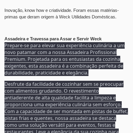
Inovação, know how e criatividade. Foram essas matérias-
primas que deram origem à Weck Utilidades Domésticas.
Assadeira e Travessa para Assar e Servir Weck
Prepare-se para elevar sua experiência culinária a um
novo patamar com a nossa Assadeira Profissional
Premium. Projetada para os entusiastas da cozinha
exigentes, esta assadeira é a combinação perfeita de
durabilidade, praticidade e elegância.
Desfrute da facilidade de cozinhar sem se preocupar
com alimentos grudando. O revestimento
antiaderente de alta qualidade facilita a limpeza e
proporciona uma experiência culinária sem esforço.
Com a capacidade de ser montada em pistas de buffet,
pistas frias e quentes, nossa assadeira se destaca
como uma solução versátil para eventos, festas e
restaurantes. Leve a elegância da sua cozinha para