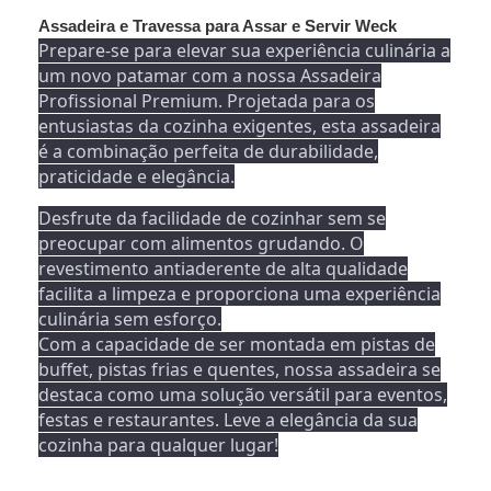
Assadeira e Travessa para Assar e Servir Weck
Prepare-se para elevar sua experiência culinária a
um novo patamar com a nossa Assadeira
Profissional Premium. Projetada para os
entusiastas da cozinha exigentes, esta assadeira
é a combinação perfeita de durabilidade,
praticidade e elegância.
Desfrute da facilidade de cozinhar sem se
preocupar com alimentos grudando. O
revestimento antiaderente de alta qualidade
facilita a limpeza e proporciona uma experiência
culinária sem esforço.
Com a capacidade de ser montada em pistas de
buffet, pistas frias e quentes, nossa assadeira se
destaca como uma solução versátil para eventos,
festas e restaurantes. Leve a elegância da sua
cozinha para qualquer lugar!